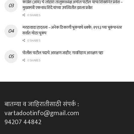
काँग्रेस (आय) चे लोहारा तालुकाध्यक्ष अमोल पाटील यांचा शिवसेनेत प्रवेश –
मुख्यमंत्री एकनाथ शिंदे यांच्या उपस्थितीत झाला प्रवेश
0 SHARES
मराठवाडा हादरला – अनेक ठिकाणी भूकंपाचे धक्के; १९९३ च्या भूकंपानंतर
सर्वात मोठा भूकंप
0 SHARES
पोलीस पाटील पदाचे आरक्षण जाहीर; गावनिहाय आरक्षण पहा
0 SHARES
बातम्या व जाहिरातीसाठी संपर्क :
vartadootinfo@gmail.com
94207 44842