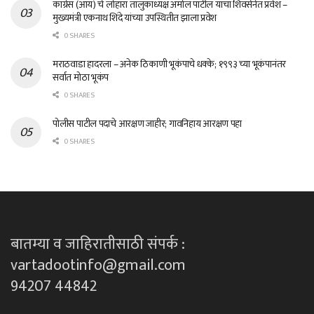
काँग्रेस (आय) चे लोहारा तालुकाध्यक्ष अमोल पाटील यांचा शिवसेनेत प्रवेश –
मुख्यमंत्री एकनाथ शिंदे यांच्या उपस्थितीत झाला प्रवेश
0 SHARES
मराठवाडा हादरला – अनेक ठिकाणी भूकंपाचे धक्के; १९९३ च्या भूकंपानंतर
सर्वात मोठा भूकंप
0 SHARES
पोलीस पाटील पदाचे आरक्षण जाहीर; गावनिहाय आरक्षण पहा
0 SHARES
बातम्या व जाहिरातीसाठी संपर्क :
vartadootinfo@gmail.com
94207 44842