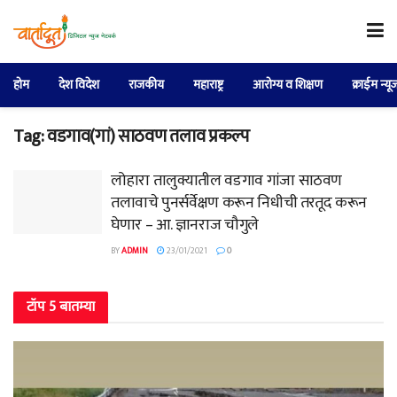
होम
देश विदेश
राजकीय
महाराष्ट्र
आरोग्य व शिक्षण
क्राईम न्यू
Tag:
वडगाव(गां) साठवण तलाव प्रकल्प
लोहारा तालुक्यातील वडगाव गांजा साठवण
तलावाचे पुनर्सर्वेक्षण करून निधीची तरतूद करून
घेणार – आ. ज्ञानराज चौगुले
BY
ADMIN
23/01/2021
0
टॉप 5 बातम्या