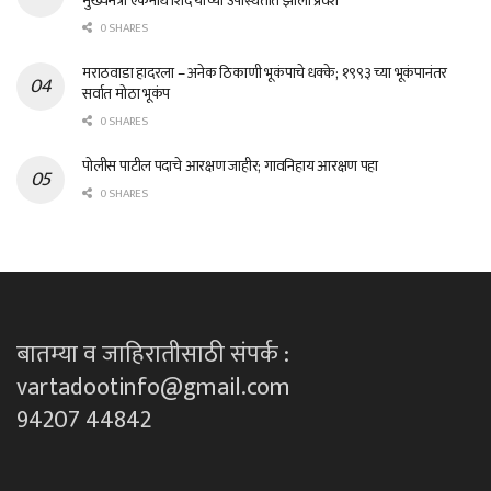
मुख्यमंत्री एकनाथ शिंदे यांच्या उपस्थितीत झाला प्रवेश
0 SHARES
मराठवाडा हादरला – अनेक ठिकाणी भूकंपाचे धक्के; १९९३ च्या भूकंपानंतर
सर्वात मोठा भूकंप
0 SHARES
पोलीस पाटील पदाचे आरक्षण जाहीर; गावनिहाय आरक्षण पहा
0 SHARES
बातम्या व जाहिरातीसाठी संपर्क :
vartadootinfo@gmail.com
94207 44842