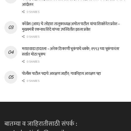
आंदोलन
0 SHARES
काँग्रेस (आय) चे लोहारा तालुकाध्यक्ष अमोल पाटील यांचा शिवसेनेत प्रवेश –
मुख्यमंत्री एकनाथ शिंदे यांच्या उपस्थितीत झाला प्रवेश
0 SHARES
मराठवाडा हादरला – अनेक ठिकाणी भूकंपाचे धक्के; १९९३ च्या भूकंपानंतर
सर्वात मोठा भूकंप
0 SHARES
पोलीस पाटील पदाचे आरक्षण जाहीर; गावनिहाय आरक्षण पहा
0 SHARES
बातम्या व जाहिरातीसाठी संपर्क :