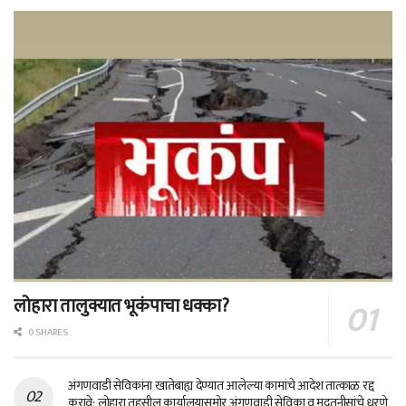
लोहारा तालुक्यात भूकंपाचा धक्का?
0 SHARES
अंगणवाडी सेविकांना खातेबाह्य देण्यात आलेल्या कामांचे आदेश तात्काळ रद्द
करावे; लोहारा तहसील कार्यालयासमोर अंगणवाडी सेविका व मदतनीसांचे धरणे