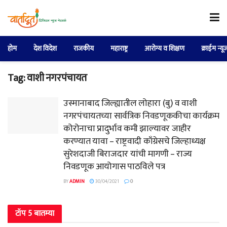
होम
देश विदेश
राजकीय
महाराष्ट्र
आरोग्य व शिक्षण
क्राईम न्यू
Tag:
वाशी नगरपंचायत
उस्मानाबाद जिल्ह्यातील लोहारा (बु) व वाशी
नगरपंचायतच्या सार्वत्रिक निवडणूककीचा कार्यक्रम
कोरोनाचा प्रादुर्भाव कमी झाल्यावर जाहीर
करण्यात यावा – राष्ट्रवादी काँग्रेसचे जिल्हाध्यक्ष
सुरेशदाजी बिराजदार यांची मागणी – राज्य
निवडणूक आयोगास पाठविले पत्र
BY
ADMIN
30/04/2021
0
टॉप 5 बातम्या