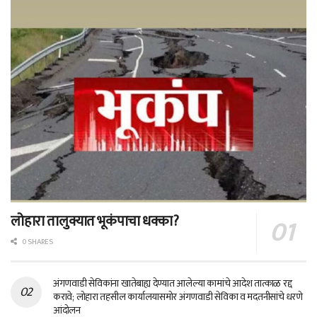
लोहारा तालुक्यात भूकंपाचा धक्का?
0 SHARES
अंगणवाडी सेविकांना खातेबाह्य देण्यात आलेल्या कामांचे आदेश तात्काळ रद्द
करावे; लोहारा तहसील कार्यालयासमोर अंगणवाडी सेविका व मदतनीसांचे धरणे
आंदोलन