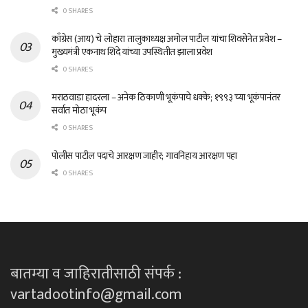
0 SHARES
काँग्रेस (आय) चे लोहारा तालुकाध्यक्ष अमोल पाटील यांचा शिवसेनेत प्रवेश –
मुख्यमंत्री एकनाथ शिंदे यांच्या उपस्थितीत झाला प्रवेश
0 SHARES
मराठवाडा हादरला – अनेक ठिकाणी भूकंपाचे धक्के; १९९३ च्या भूकंपानंतर
सर्वात मोठा भूकंप
0 SHARES
पोलीस पाटील पदाचे आरक्षण जाहीर; गावनिहाय आरक्षण पहा
0 SHARES
बातम्या व जाहिरातीसाठी संपर्क :
vartadootinfo@gmail.com