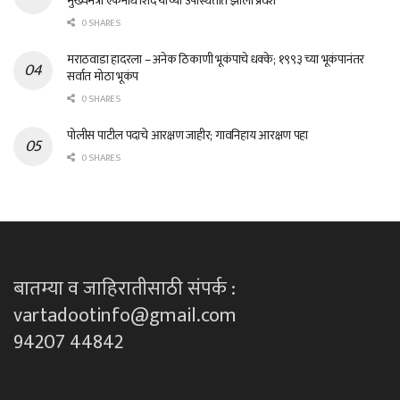
मुख्यमंत्री एकनाथ शिंदे यांच्या उपस्थितीत झाला प्रवेश
0 SHARES
मराठवाडा हादरला – अनेक ठिकाणी भूकंपाचे धक्के; १९९३ च्या भूकंपानंतर
सर्वात मोठा भूकंप
0 SHARES
पोलीस पाटील पदाचे आरक्षण जाहीर; गावनिहाय आरक्षण पहा
0 SHARES
बातम्या व जाहिरातीसाठी संपर्क :
vartadootinfo@gmail.com
94207 44842