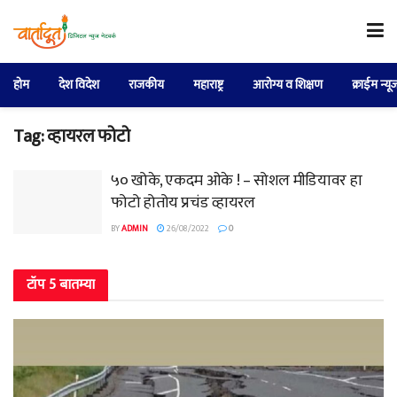
होम
देश विदेश
राजकीय
महाराष्ट्र
आरोग्य व शिक्षण
क्राईम न्यू
Tag:
व्हायरल फोटो
५० खोके, एकदम ओके ! – सोशल मीडियावर हा
फोटो होतोय प्रचंड व्हायरल
BY
ADMIN
26/08/2022
0
टॉप 5 बातम्या