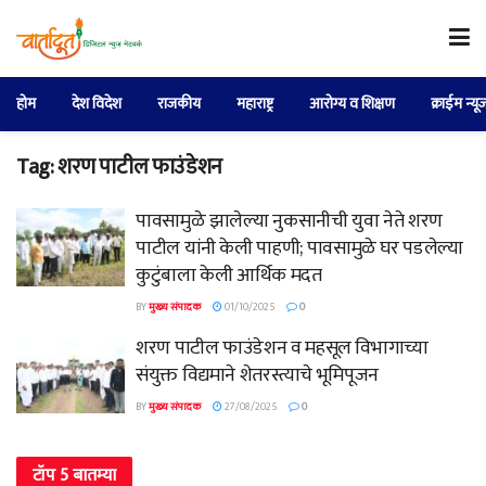
होम
देश विदेश
राजकीय
महाराष्ट्र
आरोग्य व शिक्षण
क्राईम न्यू
Tag:
शरण पाटील फाउंडेशन
पावसामुळे झालेल्या नुकसानीची युवा नेते शरण
पाटील यांनी केली पाहणी; पावसामुळे घर पडलेल्या
कुटुंबाला केली आर्थिक मदत
BY
मुख्य संपादक
01/10/2025
0
शरण पाटील फाउंडेशन व महसूल विभागाच्या
संयुक्त विद्यमाने शेतरस्त्याचे भूमिपूजन
BY
मुख्य संपादक
27/08/2025
0
टॉप 5 बातम्या