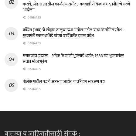
करावे; लोहारा तहसील कार्यालयासमोर अंगणवाडी सेविका व मदतनीसांचे धरणे
आंदोलन
0 SHARES
काँग्रेस (आय) चे लोहारा तालुकाध्यक्ष अमोल पाटील यांचा शिवसेनेत प्रवेश –
मुख्यमंत्री एकनाथ शिंदे यांच्या उपस्थितीत झाला प्रवेश
0 SHARES
मराठवाडा हादरला – अनेक ठिकाणी भूकंपाचे धक्के; १९९३ च्या भूकंपानंतर
सर्वात मोठा भूकंप
0 SHARES
पोलीस पाटील पदाचे आरक्षण जाहीर; गावनिहाय आरक्षण पहा
0 SHARES
बातम्या व जाहिरातीसाठी संपर्क :