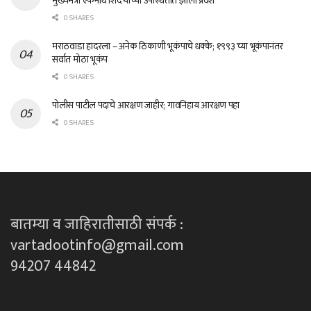
मुख्यमंत्री एकनाथ शिंदे यांच्या उपस्थितीत झाला प्रवेश
0 SHARES
मराठवाडा हादरला – अनेक ठिकाणी भूकंपाचे धक्के; १९९३ च्या भूकंपानंतर
सर्वात मोठा भूकंप
0 SHARES
पोलीस पाटील पदाचे आरक्षण जाहीर; गावनिहाय आरक्षण पहा
0 SHARES
बातम्या व जाहिरातीसाठी संपर्क :
vartadootinfo@gmail.com
94207 44842