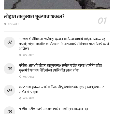
लोहारा तालुक्यात भूकंपाचा धक्का?
0 SHARES
अंगणवाडी सेविकांना खातेबाह्य देण्यात आलेल्या कामांचे आदेश तात्काळ रद्द
करावे; लोहारा तहसील कार्यालयासमोर अंगणवाडी सेविका व मदतनीसांचे धरणे
आंदोलन
0 SHARES
काँग्रेस (आय) चे लोहारा तालुकाध्यक्ष अमोल पाटील यांचा शिवसेनेत प्रवेश –
मुख्यमंत्री एकनाथ शिंदे यांच्या उपस्थितीत झाला प्रवेश
0 SHARES
मराठवाडा हादरला – अनेक ठिकाणी भूकंपाचे धक्के; १९९३ च्या भूकंपानंतर
सर्वात मोठा भूकंप
0 SHARES
पोलीस पाटील पदाचे आरक्षण जाहीर; गावनिहाय आरक्षण पहा