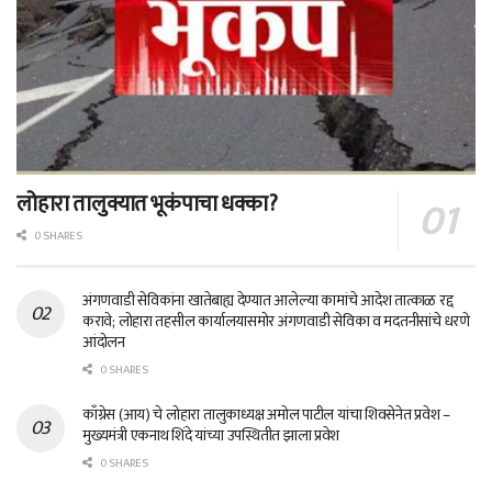
लोहारा तालुक्यात भूकंपाचा धक्का?
0 SHARES
अंगणवाडी सेविकांना खातेबाह्य देण्यात आलेल्या कामांचे आदेश तात्काळ रद्द
करावे; लोहारा तहसील कार्यालयासमोर अंगणवाडी सेविका व मदतनीसांचे धरणे
आंदोलन
0 SHARES
काँग्रेस (आय) चे लोहारा तालुकाध्यक्ष अमोल पाटील यांचा शिवसेनेत प्रवेश –
मुख्यमंत्री एकनाथ शिंदे यांच्या उपस्थितीत झाला प्रवेश
0 SHARES