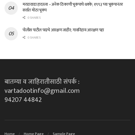
मराठवाडा हादरला – अनेक ठिकाणी भूकंपाचे धक्के; १९९३ च्या भूकंपानंतर
सर्वात मोठा भूकंप
0 SHARES
पोलीस पाटील पदाचे आरक्षण जाहीर; गावनिहाय आरक्षण पहा
0 SHARES
बातम्या व जाहिरातीसाठी संपर्क :
vartadootinfo@gmail.com
94207 44842
Home
Home Page
Sample Page