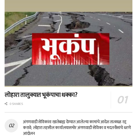
लोहारा तालुक्यात भूकंपाचा धक्का?
0 SHARES
अंगणवाडी सेविकांना खातेबाह्य देण्यात आलेल्या कामांचे आदेश तात्काळ रद्द
करावे; लोहारा तहसील कार्यालयासमोर अंगणवाडी सेविका व मदतनीसांचे धरणे
आंदोलन