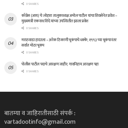
0 SHARES
काँग्रेस (आय) चे लोहारा तालुकाध्यक्ष अमोल पाटील यांचा शिवसेनेत प्रवेश –
मुख्यमंत्री एकनाथ शिंदे यांच्या उपस्थितीत झाला प्रवेश
0 SHARES
मराठवाडा हादरला – अनेक ठिकाणी भूकंपाचे धक्के; १९९३ च्या भूकंपानंतर
सर्वात मोठा भूकंप
0 SHARES
पोलीस पाटील पदाचे आरक्षण जाहीर; गावनिहाय आरक्षण पहा
0 SHARES
बातम्या व जाहिरातीसाठी संपर्क :
vartadootinfo@gmail.com