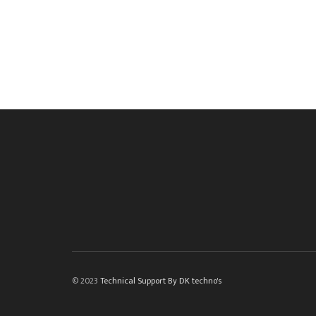
© 2023
Technical Support By DK techno's