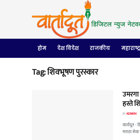
होम
देश विदेश
राजकीय
महाराष्ट्
Tag:
शिवभूषण पुरस्कार
उमरगा य
हस्ते श
BY
ADMIN
वार्तादूत - 
मराठा सेवा स