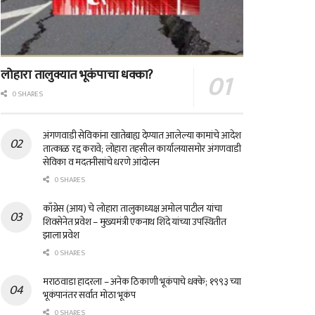
लोहारा तालुक्यात भूकंपाचा धक्का?
0 SHARES
अंगणवाडी सेविकांना खातेबाह्य देण्यात आलेल्या कामांचे आदेश
तात्काळ रद्द करावे; लोहारा तहसील कार्यालयासमोर अंगणवाडी
सेविका व मदतनीसांचे धरणे आंदोलन
0 SHARES
काँग्रेस (आय) चे लोहारा तालुकाध्यक्ष अमोल पाटील यांचा
शिवसेनेत प्रवेश – मुख्यमंत्री एकनाथ शिंदे यांच्या उपस्थितीत
झाला प्रवेश
0 SHARES
मराठवाडा हादरला – अनेक ठिकाणी भूकंपाचे धक्के; १९९३ च्या
भूकंपानंतर सर्वात मोठा भूकंप
0 SHARES