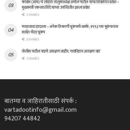
काँग्रेस (आय) चे लोहारा तालुकाध्यक्ष अमोल पाटील यांचा शिवसेनेत प्रवेश –
मुख्यमंत्री एकनाथ शिंदे यांच्या उपस्थितीत झाला प्रवेश
0 SHARES
मराठवाडा हादरला – अनेक ठिकाणी भूकंपाचे धक्के; १९९३ च्या भूकंपानंतर
सर्वात मोठा भूकंप
0 SHARES
पोलीस पाटील पदाचे आरक्षण जाहीर; गावनिहाय आरक्षण पहा
0 SHARES
बातम्या व जाहिरातीसाठी संपर्क :
vartadootinfo@gmail.com
94207 44842