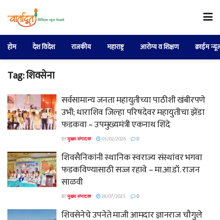
होम
देश विदेश
राजकीय
महाराष्ट्र
आरोग्य व शिक्षण
क्राईम न्यू
Tag:
शिवसेना
सर्वसामान्य जनता महायुतीच्या पाठीशी खंबीरपणे
उभी; धाराशिव जिल्हा परिषदेवर महायुतीचा झेंडा
फडकवा – उपमुख्यमंत्री एकनाथ शिंदे
BY
मुख्य संपादक
05/02/2026
0
शिवसैनिकांनी स्थानिक स्वराज्य संस्थांवर भगवा
फडकविण्यासाठी सज्ज रहावे – मा.आ.डॉ. राजन
साळवी
BY
मुख्य संपादक
28/07/2025
0
शिवसेनेचे उपनेते माजी आमदार ज्ञानराज चौगुले