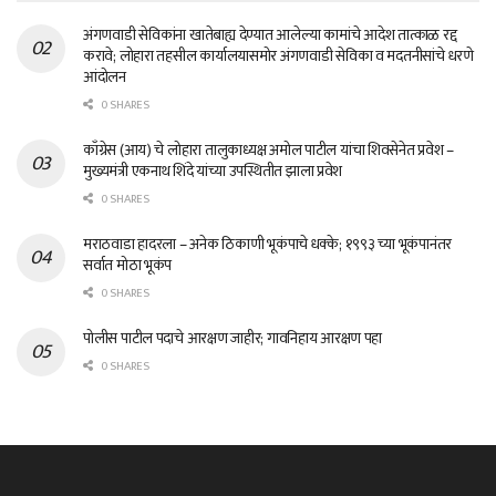
अंगणवाडी सेविकांना खातेबाह्य देण्यात आलेल्या कामांचे आदेश तात्काळ रद्द
करावे; लोहारा तहसील कार्यालयासमोर अंगणवाडी सेविका व मदतनीसांचे धरणे
आंदोलन
0 SHARES
काँग्रेस (आय) चे लोहारा तालुकाध्यक्ष अमोल पाटील यांचा शिवसेनेत प्रवेश –
मुख्यमंत्री एकनाथ शिंदे यांच्या उपस्थितीत झाला प्रवेश
0 SHARES
मराठवाडा हादरला – अनेक ठिकाणी भूकंपाचे धक्के; १९९३ च्या भूकंपानंतर
सर्वात मोठा भूकंप
0 SHARES
पोलीस पाटील पदाचे आरक्षण जाहीर; गावनिहाय आरक्षण पहा
0 SHARES