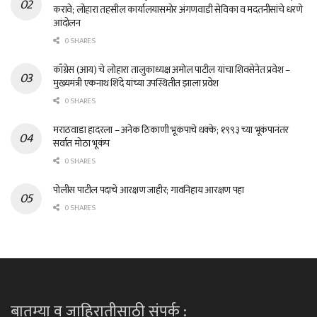
करावे; लोहारा तहसील कार्यालयासमोर अंगणवाडी सेविका व मदतनीसांचे धरणे
आंदोलन
0 SHARES
काँग्रेस (आय) चे लोहारा तालुकाध्यक्ष अमोल पाटील यांचा शिवसेनेत प्रवेश –
मुख्यमंत्री एकनाथ शिंदे यांच्या उपस्थितीत झाला प्रवेश
0 SHARES
मराठवाडा हादरला – अनेक ठिकाणी भूकंपाचे धक्के; १९९३ च्या भूकंपानंतर
सर्वात मोठा भूकंप
0 SHARES
पोलीस पाटील पदाचे आरक्षण जाहीर; गावनिहाय आरक्षण पहा
0 SHARES
बातम्या व जाहिरातीसाठी संपर्क :