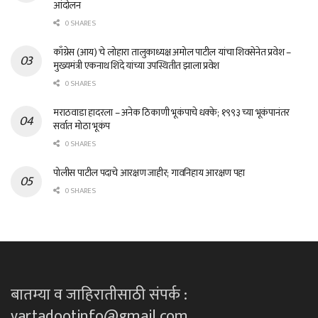
आंदोलन
0 SHARES
काँग्रेस (आय) चे लोहारा तालुकाध्यक्ष अमोल पाटील यांचा शिवसेनेत प्रवेश –
मुख्यमंत्री एकनाथ शिंदे यांच्या उपस्थितीत झाला प्रवेश
0 SHARES
मराठवाडा हादरला – अनेक ठिकाणी भूकंपाचे धक्के; १९९३ च्या भूकंपानंतर
सर्वात मोठा भूकंप
0 SHARES
पोलीस पाटील पदाचे आरक्षण जाहीर; गावनिहाय आरक्षण पहा
0 SHARES
बातम्या व जाहिरातीसाठी संपर्क :
vartadootinfo@gmail.com