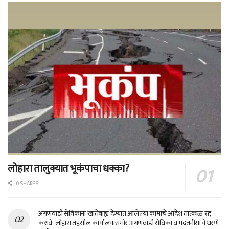
लोहारा तालुक्यात भूकंपाचा धक्का?
0 SHARES
अंगणवाडी सेविकांना खातेबाह्य देण्यात आलेल्या कामांचे आदेश तात्काळ रद्द
करावे; लोहारा तहसील कार्यालयासमोर अंगणवाडी सेविका व मदतनीसांचे धरणे