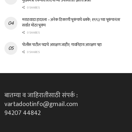
मुख्यमंत्री एकनाथ शिंदे यांच्या उपस्थितीत झाला प्रवेश
0 SHARES
मराठवाडा हादरला – अनेक ठिकाणी भूकंपाचे धक्के; १९९३ च्या भूकंपानंतर
सर्वात मोठा भूकंप
0 SHARES
पोलीस पाटील पदाचे आरक्षण जाहीर; गावनिहाय आरक्षण पहा
0 SHARES
बातम्या व जाहिरातीसाठी संपर्क :
vartadootinfo@gmail.com
94207 44842