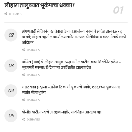
लोहारा तालुक्यात भूकंपाचा धक्का?
0 SHARES
अंगणवाडी सेविकांना खातेबाह्य देण्यात आलेल्या कामांचे आदेश तात्काळ रद्द
करावे; लोहारा तहसील कार्यालयासमोर अंगणवाडी सेविका व मदतनीसांचे धरणे
आंदोलन
0 SHARES
काँग्रेस (आय) चे लोहारा तालुकाध्यक्ष अमोल पाटील यांचा शिवसेनेत प्रवेश –
मुख्यमंत्री एकनाथ शिंदे यांच्या उपस्थितीत झाला प्रवेश
0 SHARES
मराठवाडा हादरला – अनेक ठिकाणी भूकंपाचे धक्के; १९९३ च्या भूकंपानंतर
सर्वात मोठा भूकंप
0 SHARES
पोलीस पाटील पदाचे आरक्षण जाहीर; गावनिहाय आरक्षण पहा
0 SHARES