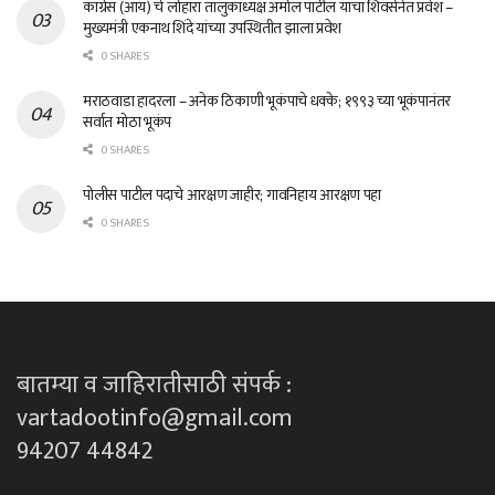
काँग्रेस (आय) चे लोहारा तालुकाध्यक्ष अमोल पाटील यांचा शिवसेनेत प्रवेश –
मुख्यमंत्री एकनाथ शिंदे यांच्या उपस्थितीत झाला प्रवेश
0 SHARES
मराठवाडा हादरला – अनेक ठिकाणी भूकंपाचे धक्के; १९९३ च्या भूकंपानंतर
सर्वात मोठा भूकंप
0 SHARES
पोलीस पाटील पदाचे आरक्षण जाहीर; गावनिहाय आरक्षण पहा
0 SHARES
बातम्या व जाहिरातीसाठी संपर्क :
vartadootinfo@gmail.com
94207 44842