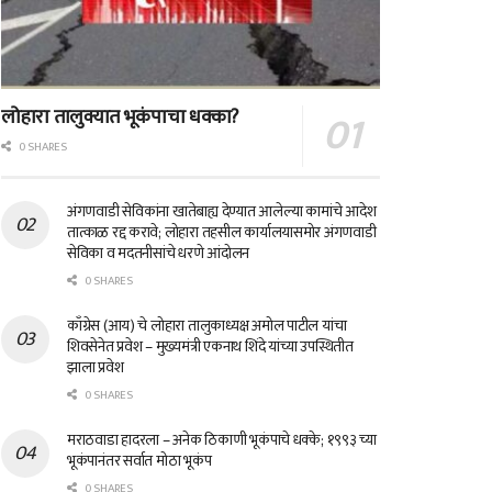
लोहारा तालुक्यात भूकंपाचा धक्का?
0 SHARES
अंगणवाडी सेविकांना खातेबाह्य देण्यात आलेल्या कामांचे आदेश
तात्काळ रद्द करावे; लोहारा तहसील कार्यालयासमोर अंगणवाडी
सेविका व मदतनीसांचे धरणे आंदोलन
0 SHARES
काँग्रेस (आय) चे लोहारा तालुकाध्यक्ष अमोल पाटील यांचा
शिवसेनेत प्रवेश – मुख्यमंत्री एकनाथ शिंदे यांच्या उपस्थितीत
झाला प्रवेश
0 SHARES
मराठवाडा हादरला – अनेक ठिकाणी भूकंपाचे धक्के; १९९३ च्या
भूकंपानंतर सर्वात मोठा भूकंप
0 SHARES