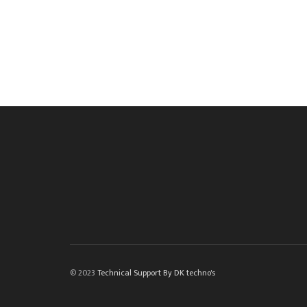
© 2023
Technical Support By DK techno's