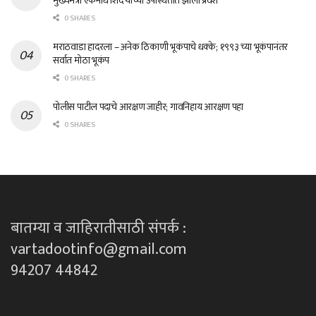
मुख्यमंत्री एकनाथ शिंदे यांच्या उपस्थितीत झाला प्रवेश
0 SHARES
मराठवाडा हादरला – अनेक ठिकाणी भूकंपाचे धक्के; १९९३ च्या भूकंपानंतर
सर्वात मोठा भूकंप
0 SHARES
पोलीस पाटील पदाचे आरक्षण जाहीर; गावनिहाय आरक्षण पहा
0 SHARES
बातम्या व जाहिरातीसाठी संपर्क :
vartadootinfo@gmail.com
94207 44842