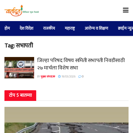
होम
देश विदेश
राजकीय
महाराष्ट्र
आरोग्य व शिक्षण
क्राईम न्यू
Tag:
सभापती
जिल्हा परिषद विषय समिती सभापती निवडीसाठी
२७ मार्चला विशेष सभा
BY
मुख्य संपादक
19/03/2026
0
टॉप 5 बातम्या