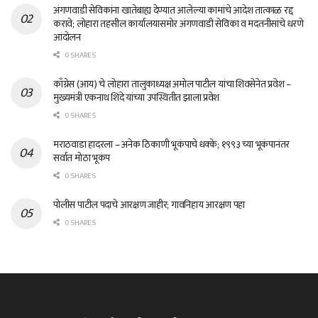
अंगणवाडी सेविकांना खातेबाह्य देण्यात आलेल्या कामांचे आदेश तात्काळ रद्द
करावे; लोहारा तहसील कार्यालयासमोर अंगणवाडी सेविका व मदतनीसांचे धरणे
आंदोलन
0 SHARES
काँग्रेस (आय) चे लोहारा तालुकाध्यक्ष अमोल पाटील यांचा शिवसेनेत प्रवेश –
मुख्यमंत्री एकनाथ शिंदे यांच्या उपस्थितीत झाला प्रवेश
0 SHARES
मराठवाडा हादरला – अनेक ठिकाणी भूकंपाचे धक्के; १९९३ च्या भूकंपानंतर
सर्वात मोठा भूकंप
0 SHARES
पोलीस पाटील पदाचे आरक्षण जाहीर; गावनिहाय आरक्षण पहा
0 SHARES