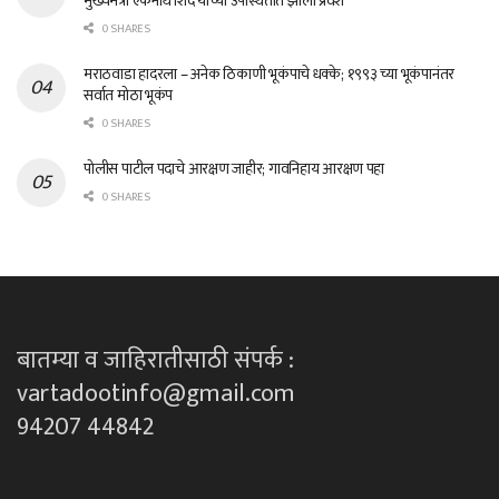
मुख्यमंत्री एकनाथ शिंदे यांच्या उपस्थितीत झाला प्रवेश
0 SHARES
मराठवाडा हादरला – अनेक ठिकाणी भूकंपाचे धक्के; १९९३ च्या भूकंपानंतर
सर्वात मोठा भूकंप
0 SHARES
पोलीस पाटील पदाचे आरक्षण जाहीर; गावनिहाय आरक्षण पहा
0 SHARES
बातम्या व जाहिरातीसाठी संपर्क :
vartadootinfo@gmail.com
94207 44842