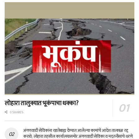
लोहारा तालुक्यात भूकंपाचा धक्का?
0 SHARES
अंगणवाडी सेविकांना खातेबाह्य देण्यात आलेल्या कामांचे आदेश तात्काळ रद्द
करावे; लोहारा तहसील कार्यालयासमोर अंगणवाडी सेविका व मदतनीसांचे धरणे