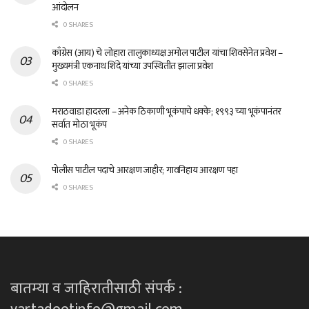
आंदोलन
0 SHARES
काँग्रेस (आय) चे लोहारा तालुकाध्यक्ष अमोल पाटील यांचा शिवसेनेत प्रवेश –
मुख्यमंत्री एकनाथ शिंदे यांच्या उपस्थितीत झाला प्रवेश
0 SHARES
मराठवाडा हादरला – अनेक ठिकाणी भूकंपाचे धक्के; १९९३ च्या भूकंपानंतर
सर्वात मोठा भूकंप
0 SHARES
पोलीस पाटील पदाचे आरक्षण जाहीर; गावनिहाय आरक्षण पहा
0 SHARES
बातम्या व जाहिरातीसाठी संपर्क :