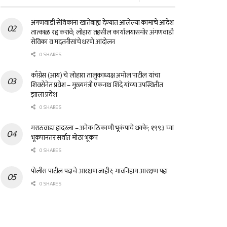
अंगणवाडी सेविकांना खातेबाह्य देण्यात आलेल्या कामांचे आदेश
तात्काळ रद्द करावे; लोहारा तहसील कार्यालयासमोर अंगणवाडी
सेविका व मदतनीसांचे धरणे आंदोलन
0 SHARES
काँग्रेस (आय) चे लोहारा तालुकाध्यक्ष अमोल पाटील यांचा
शिवसेनेत प्रवेश – मुख्यमंत्री एकनाथ शिंदे यांच्या उपस्थितीत
झाला प्रवेश
0 SHARES
मराठवाडा हादरला – अनेक ठिकाणी भूकंपाचे धक्के; १९९३ च्या
भूकंपानंतर सर्वात मोठा भूकंप
0 SHARES
पोलीस पाटील पदाचे आरक्षण जाहीर; गावनिहाय आरक्षण पहा
0 SHARES