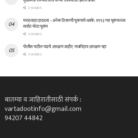
मुख्यमंत्री एकनाथ शिंदे यांच्या उपस्थितीत झाला प्रवेश
0 SHARES
मराठवाडा हादरला – अनेक ठिकाणी भूकंपाचे धक्के; १९९३ च्या भूकंपानंतर
सर्वात मोठा भूकंप
0 SHARES
पोलीस पाटील पदाचे आरक्षण जाहीर; गावनिहाय आरक्षण पहा
0 SHARES
बातम्या व जाहिरातीसाठी संपर्क :
vartadootinfo@gmail.com
94207 44842