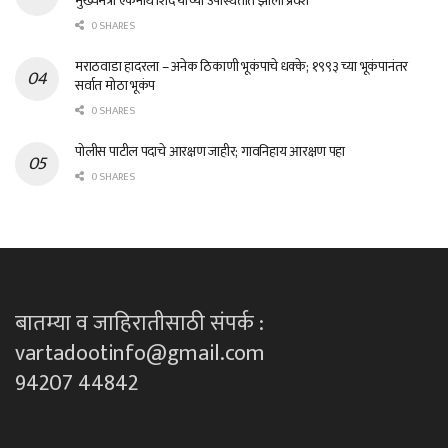
मुख्यमंत्री एकनाथ शिंदे यांच्या उपस्थितीत झाला प्रवेश
0 SHARES
मराठवाडा हादरला – अनेक ठिकाणी भूकंपाचे धक्के; १९९३ च्या भूकंपानंतर
सर्वात मोठा भूकंप
0 SHARES
पोलीस पाटील पदाचे आरक्षण जाहीर; गावनिहाय आरक्षण पहा
0 SHARES
बातम्या व जाहिरातीसाठी संपर्क :
vartadootinfo@gmail.com
94207 44842