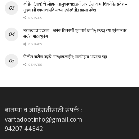
काँग्रेस (आय) चे लोहारा तालुकाध्यक्ष अमोल पाटील यांचा शिवसेनेत प्रवेश –
मुख्यमंत्री एकनाथ शिंदे यांच्या उपस्थितीत झाला प्रवेश
0 SHARES
मराठवाडा हादरला – अनेक ठिकाणी भूकंपाचे धक्के; १९९३ च्या भूकंपानंतर
सर्वात मोठा भूकंप
0 SHARES
पोलीस पाटील पदाचे आरक्षण जाहीर; गावनिहाय आरक्षण पहा
0 SHARES
बातम्या व जाहिरातीसाठी संपर्क :
vartadootinfo@gmail.com
94207 44842