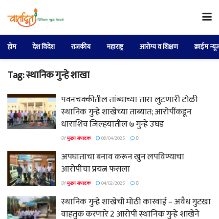
होम
देश विदेश
राजकीय
महाराष्ट्र
आरोग्य व शिक्षण
क्राईम न्यू
Tag:
स्थानिक गुन्हे शाखा
पवनचक्कीतील तांब्याच्या तारा लुटणारी टोळी
स्थानिक गुन्हे शाखेच्या ताब्यात; आरोपींकडून
धाराशिव जिल्हयातील ७ गुन्हे उघड
BY
मुख्य संपादक
08/04/2025
0
अपघाताचा बनाव करून खुन लपविण्याचा
आरोपींचा प्रयत्न फसला
BY
मुख्य संपादक
04/02/2025
0
स्थानिक गुन्हे शाखेची मोठी कारवाई – अवैध गुटखा
वाहतुक करणारे 2 आरोपी स्थानिक गुन्हे शाखेने