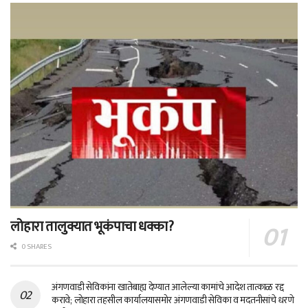
लोहारा तालुक्यात भूकंपाचा धक्का?
0 SHARES
अंगणवाडी सेविकांना खातेबाह्य देण्यात आलेल्या कामांचे आदेश तात्काळ रद्द
करावे; लोहारा तहसील कार्यालयासमोर अंगणवाडी सेविका व मदतनीसांचे धरणे