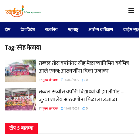
होम
देश विदेश
राजकीय
महाराष्ट्र
आरोग्य व शिक्षण
क्राईम न्यू
Tag:
स्नेह मेळावा
तब्बल तीस वर्षानंतर स्नेह मेळाव्यानिमित्त वर्गमित्र
आले एकत्र; आठवणींना दिला उजाळा
BY
मुख्य संपादक
10/02/2025
0
तब्बल सव्वीस वर्षांनी विद्यार्थ्यांची झाली भेट –
जुन्या शालेय आठवणींना मिळाला उजाळा
BY
मुख्य संपादक
18/05/2024
0
टॉप 5 बातम्या