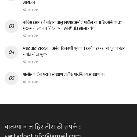
आंदोलन
0 SHARES
काँग्रेस (आय) चे लोहारा तालुकाध्यक्ष अमोल पाटील यांचा शिवसेनेत प्रवेश –
मुख्यमंत्री एकनाथ शिंदे यांच्या उपस्थितीत झाला प्रवेश
0 SHARES
मराठवाडा हादरला – अनेक ठिकाणी भूकंपाचे धक्के; १९९३ च्या भूकंपानंतर
सर्वात मोठा भूकंप
0 SHARES
पोलीस पाटील पदाचे आरक्षण जाहीर; गावनिहाय आरक्षण पहा
0 SHARES
बातम्या व जाहिरातीसाठी संपर्क :
vartadootinfo@gmail.com