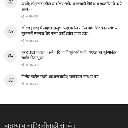
करावे; लोहारा तहसील कार्यालयासमोर अंगणवाडी सेविका व मदतनीसांचे धरणे
आंदोलन
0 SHARES
काँग्रेस (आय) चे लोहारा तालुकाध्यक्ष अमोल पाटील यांचा शिवसेनेत प्रवेश –
मुख्यमंत्री एकनाथ शिंदे यांच्या उपस्थितीत झाला प्रवेश
0 SHARES
मराठवाडा हादरला – अनेक ठिकाणी भूकंपाचे धक्के; १९९३ च्या भूकंपानंतर
सर्वात मोठा भूकंप
0 SHARES
पोलीस पाटील पदाचे आरक्षण जाहीर; गावनिहाय आरक्षण पहा
0 SHARES
बातम्या व जाहिरातीसाठी संपर्क :