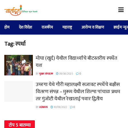
होम
देश विदेश
राजकीय
महाराष्ट्र
आरोग्य व शिक्षण
क्राईम न्यू
Tag:
स्पर्धा
मोघा (खुर्द) येथील विद्यार्थ्यांचे बीटस्तरीय स्पर्धेत
यश
BY
मुख्य संपादक
09/08/2025
0
उमरगा येथे गौरी महालक्ष्मी सजावट स्पर्धेचे बक्षीस
वितरण संपन्न – मुरूम येथील शिल्पा पांचाळ प्रथम
तर गुंजोटी येथील रेखाताई पवार द्वितीय
BY
ADMIN
10/09/2022
0
टॉप 5 बातम्या