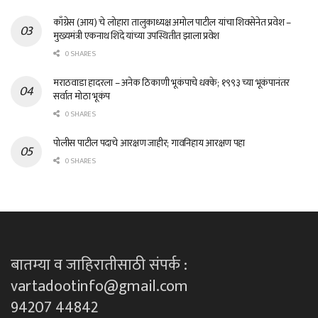
काँग्रेस (आय) चे लोहारा तालुकाध्यक्ष अमोल पाटील यांचा शिवसेनेत प्रवेश –
मुख्यमंत्री एकनाथ शिंदे यांच्या उपस्थितीत झाला प्रवेश
0 SHARES
मराठवाडा हादरला – अनेक ठिकाणी भूकंपाचे धक्के; १९९३ च्या भूकंपानंतर
सर्वात मोठा भूकंप
0 SHARES
पोलीस पाटील पदाचे आरक्षण जाहीर; गावनिहाय आरक्षण पहा
0 SHARES
बातम्या व जाहिरातीसाठी संपर्क :
vartadootinfo@gmail.com
94207 44842