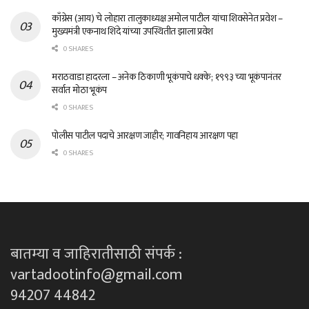
काँग्रेस (आय) चे लोहारा तालुकाध्यक्ष अमोल पाटील यांचा शिवसेनेत प्रवेश –
मुख्यमंत्री एकनाथ शिंदे यांच्या उपस्थितीत झाला प्रवेश
0 SHARES
मराठवाडा हादरला – अनेक ठिकाणी भूकंपाचे धक्के; १९९३ च्या भूकंपानंतर
सर्वात मोठा भूकंप
0 SHARES
पोलीस पाटील पदाचे आरक्षण जाहीर; गावनिहाय आरक्षण पहा
0 SHARES
बातम्या व जाहिरातीसाठी संपर्क :
vartadootinfo@gmail.com
94207 44842