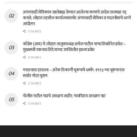
अंगणवाडी सेविकांना खातेबाह्य देण्यात आलेल्या कामांचे आदेश तात्काळ रद्द
करावे; लोहारा तहसील कार्यालयासमोर अंगणवाडी सेविका व मदतनीसांचे धरणे
आंदोलन
0 SHARES
काँग्रेस (आय) चे लोहारा तालुकाध्यक्ष अमोल पाटील यांचा शिवसेनेत प्रवेश –
मुख्यमंत्री एकनाथ शिंदे यांच्या उपस्थितीत झाला प्रवेश
0 SHARES
मराठवाडा हादरला – अनेक ठिकाणी भूकंपाचे धक्के; १९९३ च्या भूकंपानंतर
सर्वात मोठा भूकंप
0 SHARES
पोलीस पाटील पदाचे आरक्षण जाहीर; गावनिहाय आरक्षण पहा
0 SHARES