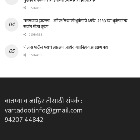
मुख्यमंत्री एकनाथ शिंदे यांच्या उपस्थितीत झाला प्रवेश
0 SHARES
मराठवाडा हादरला – अनेक ठिकाणी भूकंपाचे धक्के; १९९३ च्या भूकंपानंतर
सर्वात मोठा भूकंप
0 SHARES
पोलीस पाटील पदाचे आरक्षण जाहीर; गावनिहाय आरक्षण पहा
0 SHARES
बातम्या व जाहिरातीसाठी संपर्क :
vartadootinfo@gmail.com
94207 44842