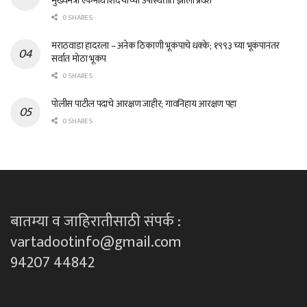
मुख्यमंत्री एकनाथ शिंदे यांच्या उपस्थितीत झाला प्रवेश
0 SHARES
मराठवाडा हादरला – अनेक ठिकाणी भूकंपाचे धक्के; १९९३ च्या भूकंपानंतर
सर्वात मोठा भूकंप
0 SHARES
पोलीस पाटील पदाचे आरक्षण जाहीर; गावनिहाय आरक्षण पहा
0 SHARES
बातम्या व जाहिरातीसाठी संपर्क :
vartadootinfo@gmail.com
94207 44842