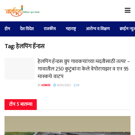
होम
देश विदेश
राजकीय
महाराष्ट्र
आरोग्य व शिक्षण
क्राईम न्यू
Tag:
हेलपिंग हॅन्डस
हेलपिंग हॅन्डस ग्रुप गावकऱ्यांच्या मदतीसाठी तत्पर –
गावातील 250 कुटुंबांना केले वेपोरायझर व एन 95
मास्कचे वाटप
BY
ADMIN
10/05/2021
0
टॉप 5 बातम्या