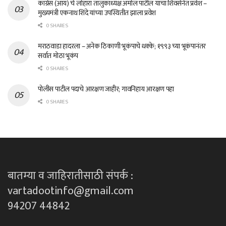
काँग्रेस (आय) चे लोहारा तालुकाध्यक्ष अमोल पाटील यांचा शिवसेनेत प्रवेश –
मुख्यमंत्री एकनाथ शिंदे यांच्या उपस्थितीत झाला प्रवेश
0 SHARES
मराठवाडा हादरला – अनेक ठिकाणी भूकंपाचे धक्के; १९९३ च्या भूकंपानंतर
सर्वात मोठा भूकंप
0 SHARES
पोलीस पाटील पदाचे आरक्षण जाहीर; गावनिहाय आरक्षण पहा
0 SHARES
बातम्या व जाहिरातीसाठी संपर्क :
vartadootinfo@gmail.com
94207 44842