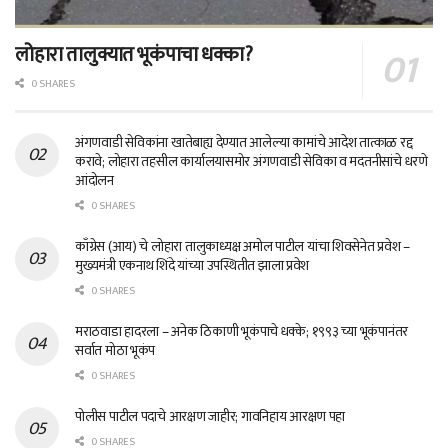
लोहारा तालुक्यात भूकंपाचा धक्का?
0 SHARES
अंगणवाडी सेविकांना खातेबाह्य देण्यात आलेल्या कामांचे आदेश तात्काळ रद्द
करावे; लोहारा तहसील कार्यालयासमोर अंगणवाडी सेविका व मदतनीसांचे धरणे
आंदोलन
0 SHARES
काँग्रेस (आय) चे लोहारा तालुकाध्यक्ष अमोल पाटील यांचा शिवसेनेत प्रवेश –
मुख्यमंत्री एकनाथ शिंदे यांच्या उपस्थितीत झाला प्रवेश
0 SHARES
मराठवाडा हादरला – अनेक ठिकाणी भूकंपाचे धक्के; १९९३ च्या भूकंपानंतर
सर्वात मोठा भूकंप
0 SHARES
पोलीस पाटील पदाचे आरक्षण जाहीर; गावनिहाय आरक्षण पहा
0 SHARES