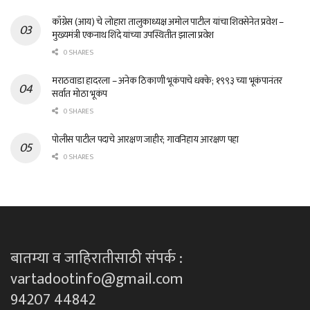
काँग्रेस (आय) चे लोहारा तालुकाध्यक्ष अमोल पाटील यांचा शिवसेनेत प्रवेश –
मुख्यमंत्री एकनाथ शिंदे यांच्या उपस्थितीत झाला प्रवेश
0 SHARES
मराठवाडा हादरला – अनेक ठिकाणी भूकंपाचे धक्के; १९९३ च्या भूकंपानंतर
सर्वात मोठा भूकंप
0 SHARES
पोलीस पाटील पदाचे आरक्षण जाहीर; गावनिहाय आरक्षण पहा
0 SHARES
बातम्या व जाहिरातीसाठी संपर्क :
vartadootinfo@gmail.com
94207 44842