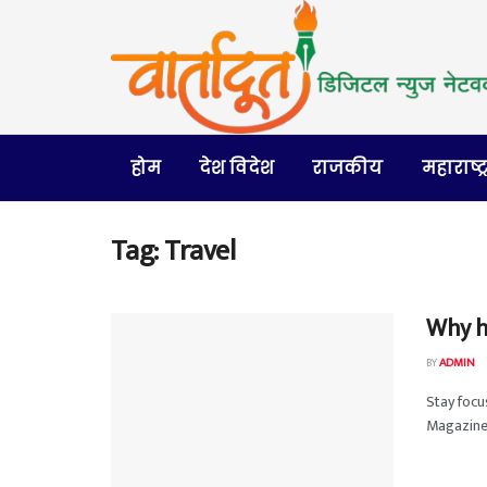
होम
देश विदेश
राजकीय
महाराष्ट्
Tag:
Travel
Why h
BY
ADMIN
Stay foc
Magazine 