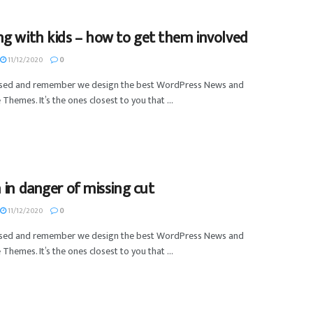
g with kids – how to get them involved
11/12/2020
0
used and remember we design the best WordPress News and
Themes. It’s the ones closest to you that ...
 in danger of missing cut
11/12/2020
0
used and remember we design the best WordPress News and
Themes. It’s the ones closest to you that ...