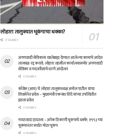
लोहारा तालुक्यात भूकंपाचा धक्का?
0 SHARES
अंगणवाडी सेविकांना खातेबाह्य देण्यात आलेल्या कामांचे आदेश
तात्काळ रद्द करावे; लोहारा तहसील कार्यालयासमोर अंगणवाडी
सेविका व मदतनीसांचे धरणे आंदोलन
0 SHARES
काँग्रेस (आय) चे लोहारा तालुकाध्यक्ष अमोल पाटील यांचा
शिवसेनेत प्रवेश – मुख्यमंत्री एकनाथ शिंदे यांच्या उपस्थितीत
झाला प्रवेश
0 SHARES
मराठवाडा हादरला – अनेक ठिकाणी भूकंपाचे धक्के; १९९३ च्या
भूकंपानंतर सर्वात मोठा भूकंप
0 SHARES