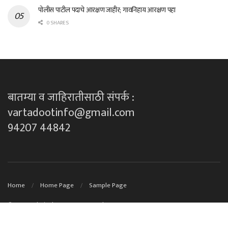
पोलीस पाटील पदाचे आरक्षण जाहीर; गावनिहाय आरक्षण पहा
0 SHARES
बातम्या व जाहिरातीसाठी संपर्क :
vartadootinfo@gmail.com
94207 44842
Home
Home Page
Sample Page
© 2023
Technical Support By DK techno's