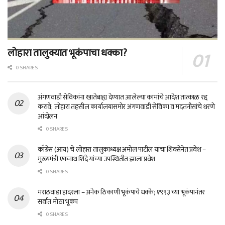
लोहारा तालुक्यात भूकंपाचा धक्का?
0 SHARES
अंगणवाडी सेविकांना खातेबाह्य देण्यात आलेल्या कामांचे आदेश तात्काळ रद्द
करावे; लोहारा तहसील कार्यालयासमोर अंगणवाडी सेविका व मदतनीसांचे धरणे
आंदोलन
0 SHARES
काँग्रेस (आय) चे लोहारा तालुकाध्यक्ष अमोल पाटील यांचा शिवसेनेत प्रवेश –
मुख्यमंत्री एकनाथ शिंदे यांच्या उपस्थितीत झाला प्रवेश
0 SHARES
मराठवाडा हादरला – अनेक ठिकाणी भूकंपाचे धक्के; १९९३ च्या भूकंपानंतर
सर्वात मोठा भूकंप
0 SHARES