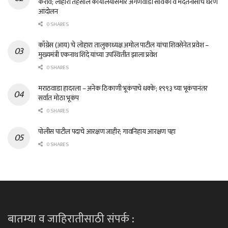
करावे; लोहारा तहसील कार्यालयासमोर अंगणवाडी सेविका व मदतनीसांचे धरणे
आंदोलन
0 SHARES
काँग्रेस (आय) चे लोहारा तालुकाध्यक्ष अमोल पाटील यांचा शिवसेनेत प्रवेश –
मुख्यमंत्री एकनाथ शिंदे यांच्या उपस्थितीत झाला प्रवेश
0 SHARES
मराठवाडा हादरला – अनेक ठिकाणी भूकंपाचे धक्के; १९९३ च्या भूकंपानंतर
सर्वात मोठा भूकंप
0 SHARES
पोलीस पाटील पदाचे आरक्षण जाहीर; गावनिहाय आरक्षण पहा
0 SHARES
बातम्या व जाहिरातीसाठी संपर्क :