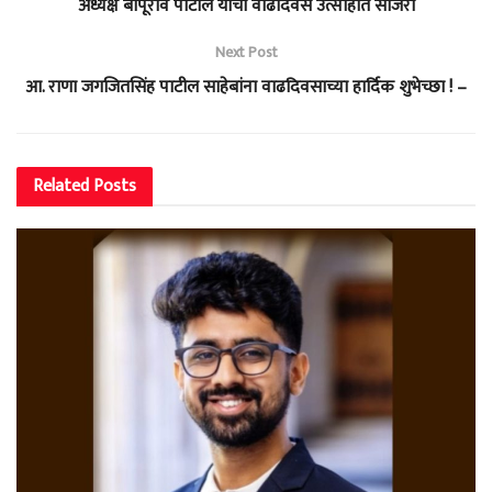
अध्यक्ष बापूराव पाटील यांचा वाढदिवस उत्साहात साजरा
Next Post
आ. राणा जगजितसिंह पाटील साहेबांना वाढदिवसाच्या हार्दिक शुभेच्छा ! –
Related
Posts