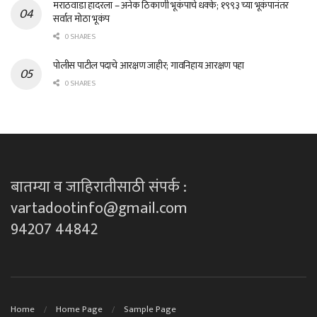
मराठवाडा हादरला – अनेक ठिकाणी भूकंपाचे धक्के; १९९३ च्या भूकंपानंतर
सर्वात मोठा भूकंप
0 SHARES
पोलीस पाटील पदाचे आरक्षण जाहीर; गावनिहाय आरक्षण पहा
0 SHARES
बातम्या व जाहिरातीसाठी संपर्क :
vartadootinfo@gmail.com
94207 44842
Home
Home Page
Sample Page