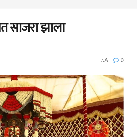
हात साजरा झाला
0
A
A