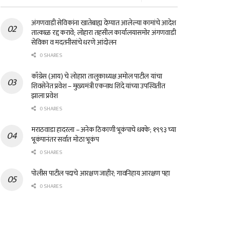
अंगणवाडी सेविकांना खातेबाह्य देण्यात आलेल्या कामांचे आदेश
तात्काळ रद्द करावे; लोहारा तहसील कार्यालयासमोर अंगणवाडी
सेविका व मदतनीसांचे धरणे आंदोलन
0 SHARES
काँग्रेस (आय) चे लोहारा तालुकाध्यक्ष अमोल पाटील यांचा
शिवसेनेत प्रवेश – मुख्यमंत्री एकनाथ शिंदे यांच्या उपस्थितीत
झाला प्रवेश
0 SHARES
मराठवाडा हादरला – अनेक ठिकाणी भूकंपाचे धक्के; १९९३ च्या
भूकंपानंतर सर्वात मोठा भूकंप
0 SHARES
पोलीस पाटील पदाचे आरक्षण जाहीर; गावनिहाय आरक्षण पहा
0 SHARES