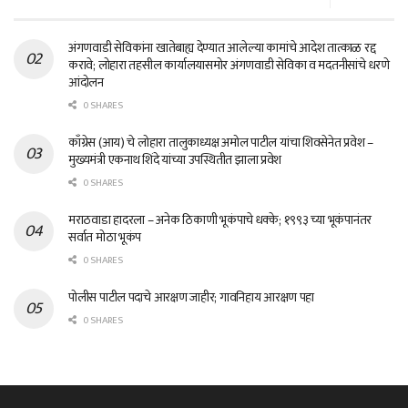
अंगणवाडी सेविकांना खातेबाह्य देण्यात आलेल्या कामांचे आदेश तात्काळ रद्द
करावे; लोहारा तहसील कार्यालयासमोर अंगणवाडी सेविका व मदतनीसांचे धरणे
आंदोलन
0 SHARES
काँग्रेस (आय) चे लोहारा तालुकाध्यक्ष अमोल पाटील यांचा शिवसेनेत प्रवेश –
मुख्यमंत्री एकनाथ शिंदे यांच्या उपस्थितीत झाला प्रवेश
0 SHARES
मराठवाडा हादरला – अनेक ठिकाणी भूकंपाचे धक्के; १९९३ च्या भूकंपानंतर
सर्वात मोठा भूकंप
0 SHARES
पोलीस पाटील पदाचे आरक्षण जाहीर; गावनिहाय आरक्षण पहा
0 SHARES