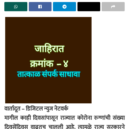
वार्तादूत – डिजिटल न्युज नेटवर्क
मागील काही दिवसांपासून राज्यात कोरोना रुग्णांची संख्या
दिवसेंदिवस वाढतच चालली आहे. त्यामुळे राज्य सरकारने