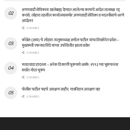
अंगणवाडी सेविकांना खातेबाह्य देण्यात आलेल्या कामांचे आदेश तात्काळ रद्द
करावे; लोहारा तहसील कार्यालयासमोर अंगणवाडी सेविका व मदतनीसांचे धरणे
आंदोलन
0 SHARES
काँग्रेस (आय) चे लोहारा तालुकाध्यक्ष अमोल पाटील यांचा शिवसेनेत प्रवेश –
मुख्यमंत्री एकनाथ शिंदे यांच्या उपस्थितीत झाला प्रवेश
0 SHARES
मराठवाडा हादरला – अनेक ठिकाणी भूकंपाचे धक्के; १९९३ च्या भूकंपानंतर
सर्वात मोठा भूकंप
0 SHARES
पोलीस पाटील पदाचे आरक्षण जाहीर; गावनिहाय आरक्षण पहा
0 SHARES