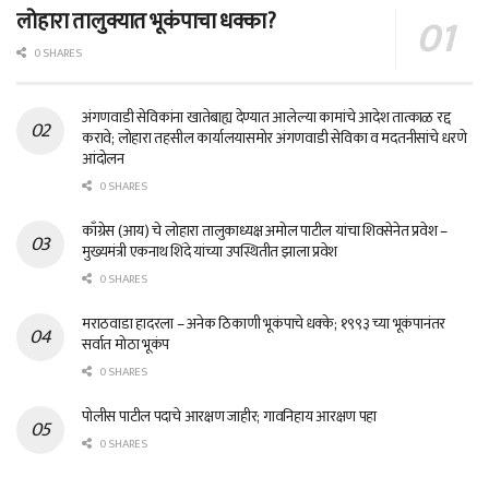
लोहारा तालुक्यात भूकंपाचा धक्का?
0 SHARES
अंगणवाडी सेविकांना खातेबाह्य देण्यात आलेल्या कामांचे आदेश तात्काळ रद्द
करावे; लोहारा तहसील कार्यालयासमोर अंगणवाडी सेविका व मदतनीसांचे धरणे
आंदोलन
0 SHARES
काँग्रेस (आय) चे लोहारा तालुकाध्यक्ष अमोल पाटील यांचा शिवसेनेत प्रवेश –
मुख्यमंत्री एकनाथ शिंदे यांच्या उपस्थितीत झाला प्रवेश
0 SHARES
मराठवाडा हादरला – अनेक ठिकाणी भूकंपाचे धक्के; १९९३ च्या भूकंपानंतर
सर्वात मोठा भूकंप
0 SHARES
पोलीस पाटील पदाचे आरक्षण जाहीर; गावनिहाय आरक्षण पहा
0 SHARES