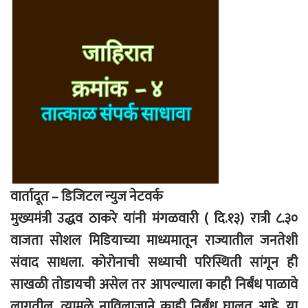
वार्तादूत – डिजिटल न्युज नेटवर्क
मुख्यमंत्री उद्धव ठाकरे यांनी मंगळवारी ( दि.१३) रात्री ८.३०
वाजता सोशल मिडियाच्या माध्यमातून राज्यातील जनतेशी
संवाद साधला. कोरोनाची सध्याची परिस्थिती सांगून ही
साखळी तोडायची असेल तर आपल्याला काही निर्बंध पाळावे
लागतील, त्यामुळे नाविलाजाने काही निर्बंध घालत आहे. या