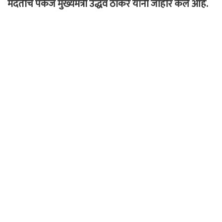
मदतीचे पॅकेज मुख्यमंत्री उद्धव ठाकरे यांनी जाहीर केले आहे.