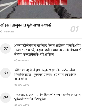
लोहारा तालुक्यात भूकंपाचा धक्का?
0 SHARES
अंगणवाडी सेविकांना खातेबाह्य देण्यात आलेल्या कामांचे आदेश
तात्काळ रद्द करावे; लोहारा तहसील कार्यालयासमोर अंगणवाडी
सेविका व मदतनीसांचे धरणे आंदोलन
0 SHARES
काँग्रेस (आय) चे लोहारा तालुकाध्यक्ष अमोल पाटील यांचा
शिवसेनेत प्रवेश – मुख्यमंत्री एकनाथ शिंदे यांच्या उपस्थितीत
झाला प्रवेश
0 SHARES
मराठवाडा हादरला – अनेक ठिकाणी भूकंपाचे धक्के; १९९३ च्या
भूकंपानंतर सर्वात मोठा भूकंप
0 SHARES