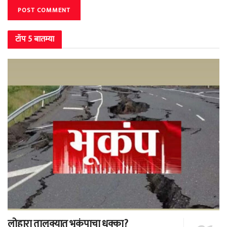
टॉप 5 बातम्या
लोहारा तालुक्यात भूकंपाचा धक्का?