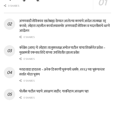
0 SHARES
अंगणवाडी सेविकांना खातेबाह्य देण्यात आलेल्या कामांचे आदेश तात्काळ रद्द
करावे; लोहारा तहसील कार्यालयासमोर अंगणवाडी सेविका व मदतनीसांचे धरणे
आंदोलन
0 SHARES
काँग्रेस (आय) चे लोहारा तालुकाध्यक्ष अमोल पाटील यांचा शिवसेनेत प्रवेश –
मुख्यमंत्री एकनाथ शिंदे यांच्या उपस्थितीत झाला प्रवेश
0 SHARES
मराठवाडा हादरला – अनेक ठिकाणी भूकंपाचे धक्के; १९९३ च्या भूकंपानंतर
सर्वात मोठा भूकंप
0 SHARES
पोलीस पाटील पदाचे आरक्षण जाहीर; गावनिहाय आरक्षण पहा
0 SHARES