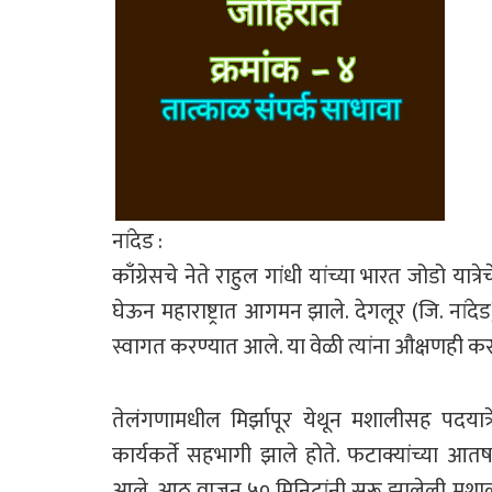
नांदेड :
काँग्रेसचे नेते राहुल गांधी यांच्या भारत जोडो या
घेऊन महाराष्ट्रात आगमन झाले. देगलूर (जि. नांदे
स्वागत करण्यात आले. या वेळी त्यांना औक्षणही क
तेलंगणामधील मिर्झापूर येथून मशालीसह पदयात्
कार्यकर्ते सहभागी झाले होते. फटाक्यांच्या आतषब
आले. आठ वाजून ५० मिनिटांनी सुरू झालेली मशाल प