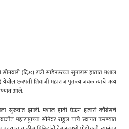
त्रेचे सोमवारी (दि.७) रात्री साडेनऊच्या सुमारास हातात मशाल
ड) येथील छत्रपती शिवाजी महाराज पुतळ्याजवळ त्यांचे भव्य
रण्यात आले.
रेला सुरुवात झाली. मशाल हाती घेऊन हजारो काँग्रेसचे
ाजीत महाराष्ट्राच्या सीमेवर राहुल यांचे स्वागत करण्यात
दयात्रा चाळीस मिनिटांनी देगलूरमध्ये पोहोचली. त्यानंतर