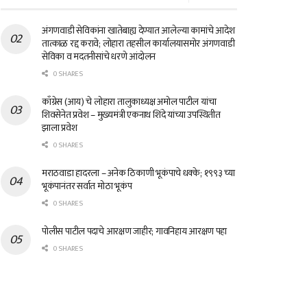
अंगणवाडी सेविकांना खातेबाह्य देण्यात आलेल्या कामांचे आदेश
तात्काळ रद्द करावे; लोहारा तहसील कार्यालयासमोर अंगणवाडी
सेविका व मदतनीसांचे धरणे आंदोलन
0 SHARES
काँग्रेस (आय) चे लोहारा तालुकाध्यक्ष अमोल पाटील यांचा
शिवसेनेत प्रवेश – मुख्यमंत्री एकनाथ शिंदे यांच्या उपस्थितीत
झाला प्रवेश
0 SHARES
मराठवाडा हादरला – अनेक ठिकाणी भूकंपाचे धक्के; १९९३ च्या
भूकंपानंतर सर्वात मोठा भूकंप
0 SHARES
पोलीस पाटील पदाचे आरक्षण जाहीर; गावनिहाय आरक्षण पहा
0 SHARES